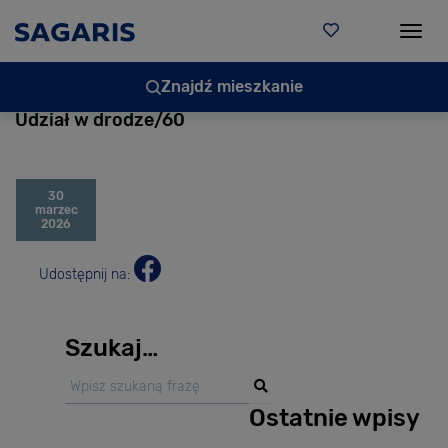
Togg
Znajdź mieszkanie
Udział w drodze/60
30
marzec
2026
Udostępnij na:
Szukaj…
Ostatnie wpisy