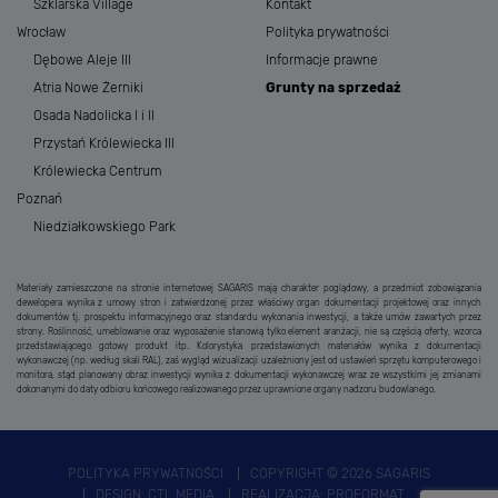
Szklarska Village
Kontakt
Wrocław
Polityka prywatności
Dębowe Aleje III
Informacje prawne
Atria Nowe Żerniki
Grunty na sprzedaż
Osada Nadolicka I i II
Przystań Królewiecka III
Królewiecka Centrum
Poznań
Niedziałkowskiego Park
Materiały zamieszczone na stronie internetowej SAGARIS mają charakter poglądowy, a przedmiot zobowiązania
dewelopera wynika z umowy stron i zatwierdzonej przez właściwy organ dokumentacji projektowej oraz innych
dokumentów tj. prospektu informacyjnego oraz standardu wykonania inwestycji, a także umów zawartych przez
strony. Roślinność, umeblowanie oraz wyposażenie stanowią tylko element aranżacji, nie są częścią oferty, wzorca
przedstawiającego gotowy produkt itp. Kolorystyka przedstawionych materiałów wynika z dokumentacji
wykonawczej (np. według skali RAL), zaś wygląd wizualizacji uzależniony jest od ustawień sprzętu komputerowego i
monitora, stąd planowany obraz inwestycji wynika z dokumentacji wykonawczej wraz ze wszystkimi jej zmianami
dokonanymi do daty odbioru końcowego realizowanego przez uprawnione organy nadzoru budowlanego.
POLITYKA PRYWATNOŚCI
COPYRIGHT © 2026 SAGARIS
DESIGN:
CTL MEDIA
REALIZACJA:
PROFORMAT