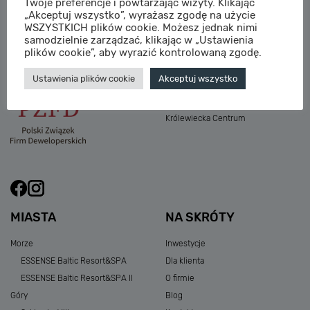
Twoje preferencje i powtarzając wizyty. Klikając
M:
sprzedaz@sagaris.pl
„Akceptuj wszystko”, wyrażasz zgodę na użycie
Osada Nadolicka III
WSZYSTKICH plików cookie. Możesz jednak nimi
Dębowe Aleje III
samodzielnie zarządzać, klikając w „Ustawienia
Atria Nowe Żerniki
plików cookie”, aby wyrazić kontrolowaną zgodę.
Szklarska Village
Ustawienia plików cookie
Akceptuj wszystko
Osada Nadolicka I i II
Przystań Królewiecka III
Królewiecka Centrum
MIASTA
NA SKRÓTY
Morze
Inwestycje
ESSENSE Baltic Resort&SPA
Dla klienta
ESSENSE Baltic Resort&SPA II
O firmie
Góry
Blog