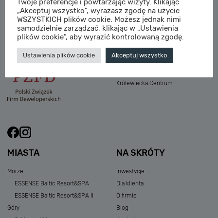
Twoje preferencje i powtarzając wizyty. Klikając
M:
sprzedaz@sagaris.pl
„Akceptuj wszystko”, wyrażasz zgodę na użycie
Osada Nadolicka III
WSZYSTKICH plików cookie. Możesz jednak nimi
Dębowe Aleje III
samodzielnie zarządzać, klikając w „Ustawienia
Atria Nowe Żerniki
plików cookie”, aby wyrazić kontrolowaną zgodę.
Szklarska Village
Ustawienia plików cookie
Akceptuj wszystko
Osada Nadolicka I i II
Przystań Królewiecka III
Królewiecka Centrum
MIASTA
NA SKRÓTY
Morze
Inwestycje
ESSENSE Baltic Resort&SPA
Dla klienta
ESSENSE Baltic Resort&SPA II
O firmie
Góry
Blog