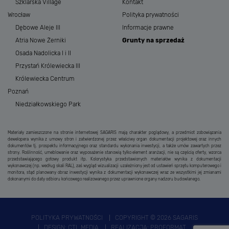
Szklarska Village
Kontakt
Wrocław
Polityka prywatności
Dębowe Aleje III
Informacje prawne
Atria Nowe Żerniki
Grunty na sprzedaż
Osada Nadolicka I i II
Przystań Królewiecka III
Królewiecka Centrum
Poznań
Niedziałkowskiego Park
Materiały zamieszczone na stronie internetowej SAGARIS mają charakter poglądowy, a przedmiot zobowiązania
dewelopera wynika z umowy stron i zatwierdzonej przez właściwy organ dokumentacji projektowej oraz innych
dokumentów tj. prospektu informacyjnego oraz standardu wykonania inwestycji, a także umów zawartych przez
strony. Roślinność, umeblowanie oraz wyposażenie stanowią tylko element aranżacji, nie są częścią oferty, wzorca
przedstawiającego gotowy produkt itp. Kolorystyka przedstawionych materiałów wynika z dokumentacji
wykonawczej (np. według skali RAL), zaś wygląd wizualizacji uzależniony jest od ustawień sprzętu komputerowego i
monitora, stąd planowany obraz inwestycji wynika z dokumentacji wykonawczej wraz ze wszystkimi jej zmianami
dokonanymi do daty odbioru końcowego realizowanego przez uprawnione organy nadzoru budowlanego.
POLITYKA PRYWATNOŚCI
COPYRIGHT © 2026 SAGARIS
DESIGN:
CTL MEDIA
REALIZACJA:
PROFORMAT