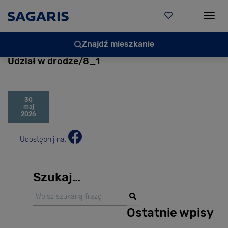
Togg
Znajdź mieszkanie
Udział w drodze/8_1
30
maj
2026
Udostępnij na:
Szukaj…
Ostatnie wpisy