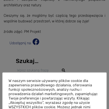
architektury oraz natury.
Cieszymy się, że mogliśmy być częścią tego przedsięwzięcia i
wspólnie budować przestrzeń, w której dobrze się żyje!
źródło zdjęć: PM Projekt
Udostępnij na:
Szukaj…
Ostatnie wpisy
W naszym serwisie używamy plików cookie dla
zapewnienia prawidłowego działania, oferowania
Essense Baltic w Dziwnowie – przestrzeń, która podnosi
funkcji społecznościowych, analizy ruchu i
komfort życia i wypoczynku
prowadzenia działań marketingowych, zapamiętując
Twoje preferencje i powtarzając wizyty. Klikając
Premiera inwestycji Atria na Nowych Żernikach – nowy
„Akceptuj wszystko”, wyrażasz zgodę na użycie
rozdział w rozwoju modelowego osiedla Wrocławia
WSZYSTKICH plików cookie. Możesz jednak nimi