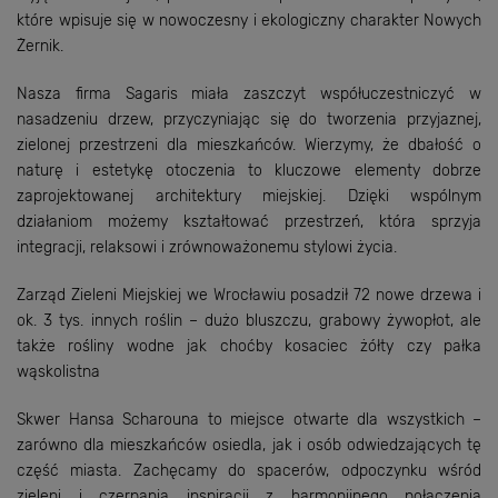
które wpisuje się w nowoczesny i ekologiczny charakter Nowych
Żernik.
Nasza firma Sagaris miała zaszczyt współuczestniczyć w
nasadzeniu drzew, przyczyniając się do tworzenia przyjaznej,
zielonej przestrzeni dla mieszkańców. Wierzymy, że dbałość o
naturę i estetykę otoczenia to kluczowe elementy dobrze
zaprojektowanej architektury miejskiej. Dzięki wspólnym
działaniom możemy kształtować przestrzeń, która sprzyja
integracji, relaksowi i zrównoważonemu stylowi życia.
Zarząd Zieleni Miejskiej we Wrocławiu posadził 72 nowe drzewa i
ok. 3 tys. innych roślin – dużo bluszczu, grabowy żywopłot, ale
także rośliny wodne jak choćby kosaciec żółty czy pałka
wąskolistna
Skwer Hansa Scharouna to miejsce otwarte dla wszystkich –
zarówno dla mieszkańców osiedla, jak i osób odwiedzających tę
część miasta. Zachęcamy do spacerów, odpoczynku wśród
zieleni i czerpania inspiracji z harmonijnego połączenia