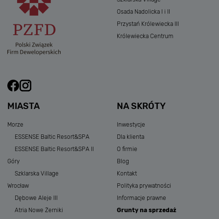
Osada Nadolicka I i II
Przystań Królewiecka III
Królewiecka Centrum
MIASTA
NA SKRÓTY
Morze
Inwestycje
ESSENSE Baltic Resort&SPA
Dla klienta
ESSENSE Baltic Resort&SPA II
O firmie
Góry
Blog
Szklarska Village
Kontakt
Wrocław
Polityka prywatności
Dębowe Aleje III
Informacje prawne
Atria Nowe Żerniki
Grunty na sprzedaż