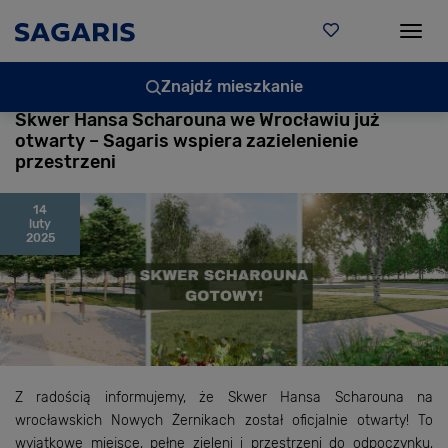
Togg
Znajdź mieszkanie
Skwer Hansa Scharouna we Wrocławiu już
otwarty – Sagaris wspiera zazielenienie
przestrzeni
14
luty
2025
Z radością informujemy, że Skwer Hansa Scharouna na
wrocławskich Nowych Żernikach został oficjalnie otwarty! To
wyjątkowe miejsce, pełne zieleni i przestrzeni do odpoczynku,