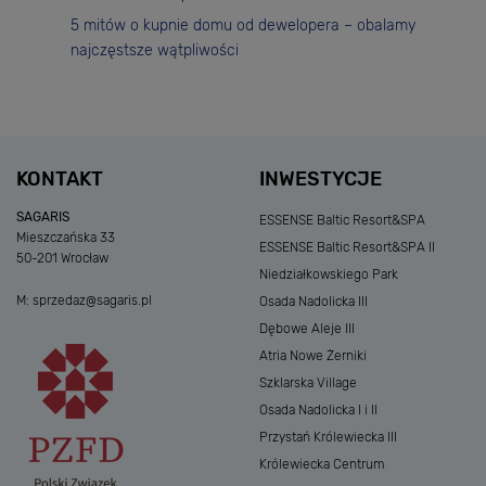
5 mitów o kupnie domu od dewelopera – obalamy
najczęstsze wątpliwości
KONTAKT
INWESTYCJE
SAGARIS
ESSENSE Baltic Resort&SPA
Mieszczańska 33
ESSENSE Baltic Resort&SPA II
50-201 Wrocław
Niedziałkowskiego Park
M:
sprzedaz@sagaris.pl
Osada Nadolicka III
Dębowe Aleje III
Atria Nowe Żerniki
Szklarska Village
Osada Nadolicka I i II
Przystań Królewiecka III
Królewiecka Centrum