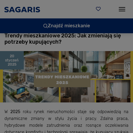
Togg
Znajdź mieszkanie
Trendy mieszkaniowe 2025: Jak zmieniają się
potrzeby kupujących?
20
styczeń
2025
W
2025
roku rynek nieruchomości staje się odpowiedzią na
dynamiczne zmiany w stylu życia i pracy. Zdalna praca,
hybrydowe modele zatrudnienia oraz rosnące oczekiwania
dotyczące komfortu i technologii sprawiają, że kupujący szukają