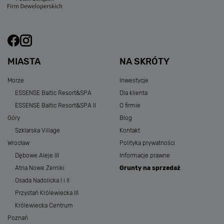
MIASTA
NA SKRÓTY
Morze
Inwestycje
ESSENSE Baltic Resort&SPA
Dla klienta
ESSENSE Baltic Resort&SPA II
O firmie
Góry
Blog
Szklarska Village
Kontakt
Wrocław
Polityka prywatności
Dębowe Aleje III
Informacje prawne
Atria Nowe Żerniki
Grunty na sprzedaż
Osada Nadolicka I i II
Przystań Królewiecka III
Królewiecka Centrum
Poznań