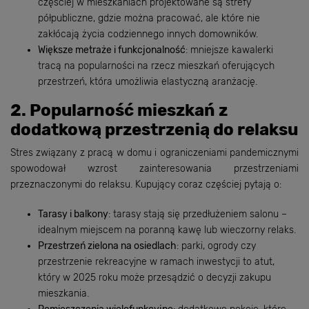
częściej w mieszkaniach projektowane są strefy
półpubliczne, gdzie można pracować, ale które nie
zakłócają życia codziennego innych domowników.
Większe metraże i funkcjonalność
: mniejsze kawalerki
tracą na popularności na rzecz mieszkań oferujących
przestrzeń, która umożliwia elastyczną aranżację.
2. Popularność mieszkań z
dodatkową przestrzenią do relaksu
Stres związany z pracą w domu i ograniczeniami pandemicznymi
spowodował wzrost zainteresowania przestrzeniami
przeznaczonymi do relaksu. Kupujący coraz częściej pytają o:
Tarasy i balkony
: tarasy stają się przedłużeniem salonu –
idealnym miejscem na poranną kawę lub wieczorny relaks.
Przestrzeń zielona na osiedlach
: parki, ogrody czy
przestrzenie rekreacyjne w ramach inwestycji to atut,
który w 2025 roku może przesądzić o decyzji zakupu
mieszkania.