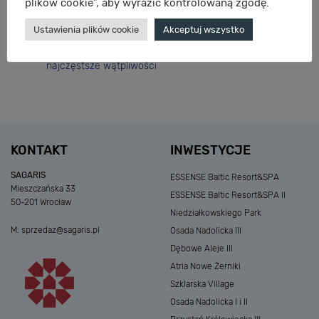
plików cookie”, aby wyrazić kontrolowaną zgodę.
Niedziałkowskiego Park – premiera inwestycji! Już
wkrótce rusza sprzedaż mieszkań!
Ustawienia plików cookie
Akceptuj wszystko
5 mitów o kupnie domu od dewelopera – obalamy
najczęstsze wątpliwości
KONTAKT
INWESTYCJE
SAGARIS
ESSENSE Baltic Resort&SPA
Mieszczańska 33
ESSENSE Baltic Resort&SPA II
50-201 Wrocław
Niedziałkowskiego Park
M:
sprzedaz@sagaris.pl
Osada Nadolicka III
Dębowe Aleje III
Atria Nowe Żerniki
Szklarska Village
Osada Nadolicka I i II