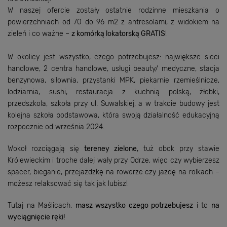
W naszej ofercie zostały ostatnie rodzinne mieszkania o
powierzchniach od 70 do 96 m2 z antresolami, z widokiem na
zieleń i co ważne –
z komórką lokatorską GRATIS
!
W okolicy jest wszystko, czego potrzebujesz: największe sieci
handlowe, 2 centra handlowe, usługi beauty/ medyczne, stacja
benzynowa, siłownia, przystanki MPK, piekarnie rzemieślnicze,
lodziarnia, sushi, restauracja z kuchnią polską, żłobki,
przedszkola, szkoła przy ul. Suwalskiej, a w trakcie budowy jest
kolejna szkoła podstawowa, która swoją działalność edukacyjną
rozpocznie od września 2024.
Wokoł rozciągają się
tereney zielone,
tuż obok przy stawie
Królewieckim i troche dalej wały przy Odrze, więc czy wybierzesz
spacer, bieganie, przejażdżkę na rowerze czy jazdę na rolkach –
możesz relaksować się tak jak lubisz!
Tutaj na Maślicach,
masz wszystko czego potrzebujesz
i to
na
wyciągnięcie ręki!