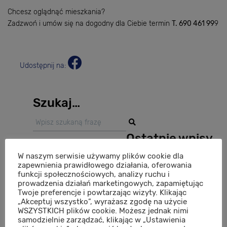
Chcesz oglądnąć mieszkania?
Zadzwoń i umów się na dogodny dla Ciebie termin
T. 690 461 99
9
Udostępnij na:
Szukaj…
Ostatnie wpisy
W naszym serwisie używamy plików cookie dla
Essense Baltic w Dziwnowie – przestrzeń, która podnosi
zapewnienia prawidłowego działania, oferowania
komfort życia i wypoczynku
funkcji społecznościowych, analizy ruchu i
prowadzenia działań marketingowych, zapamiętując
Premiera inwestycji Atria na Nowych Żernikach – nowy
Twoje preferencje i powtarzając wizyty. Klikając
rozdział w rozwoju modelowego osiedla Wrocławia
„Akceptuj wszystko”, wyrażasz zgodę na użycie
Essense Baltic Resort & Spa – luksusowe apartamenty
WSZYSTKICH plików cookie. Możesz jednak nimi
samodzielnie zarządzać, klikając w „Ustawienia
nad morzem gotowe do odbioru!