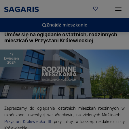
Togg
Znajdź mieszkanie
Umów się na oglądanie ostatnich, rodzinnych
mieszkań w Przystani Królewieckiej
17
kwiecień
2024
Zapraszamy do oglądania
ostatnich mieszkań rodzinnych
w
ukończonej inwestycji we Wrocławiu, na zielonych Maślicach –
Przystań Królewiecka III
przy ulicy Wilkaskiej, niedaleko ulicy
Królewieckiej.