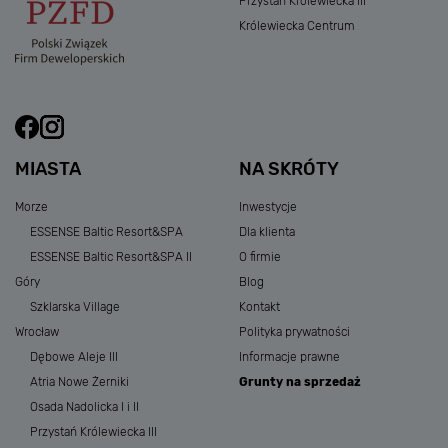
Przystań Królewiecka III
Królewiecka Centrum
MIASTA
NA SKRÓTY
Morze
Inwestycje
ESSENSE Baltic Resort&SPA
Dla klienta
ESSENSE Baltic Resort&SPA II
O firmie
Góry
Blog
Szklarska Village
Kontakt
Wrocław
Polityka prywatności
Dębowe Aleje III
Informacje prawne
Atria Nowe Żerniki
Grunty na sprzedaż
Osada Nadolicka I i II
Przystań Królewiecka III