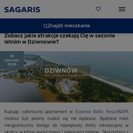
Togg
Znajdź mieszkanie
Zobacz jakie atrakcje czekają Cię w sezonie
letnim w Dziwnowie?
20
czerwiec
2024
Kupując całoroczny apartament w
Essense Baltic Resort&SPA
możesz być pewny, nudzić się nie będziesz. Będziesz mieć
nieograniczony dostęp do największej strefy rekreacyjnej w
okolicy, w której wypoczniesz i naładujesz baterie. Skorzystasz z