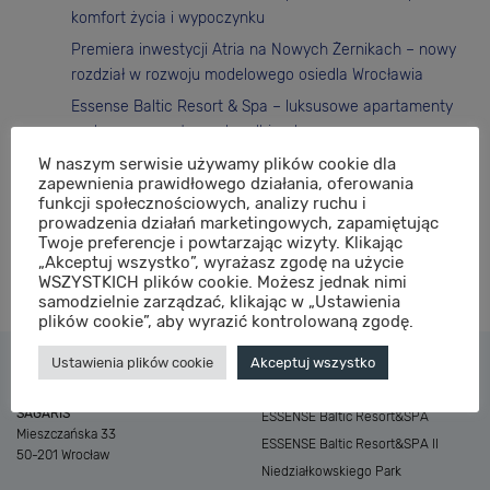
komfort życia i wypoczynku
Premiera inwestycji Atria na Nowych Żernikach – nowy
rozdział w rozwoju modelowego osiedla Wrocławia
Essense Baltic Resort & Spa – luksusowe apartamenty
nad morzem gotowe do odbioru!
W naszym serwisie używamy plików cookie dla
Niedziałkowskiego Park – premiera inwestycji! Już
zapewnienia prawidłowego działania, oferowania
wkrótce rusza sprzedaż mieszkań!
funkcji społecznościowych, analizy ruchu i
5 mitów o kupnie domu od dewelopera – obalamy
prowadzenia działań marketingowych, zapamiętując
Twoje preferencje i powtarzając wizyty. Klikając
najczęstsze wątpliwości
„Akceptuj wszystko”, wyrażasz zgodę na użycie
WSZYSTKICH plików cookie. Możesz jednak nimi
samodzielnie zarządzać, klikając w „Ustawienia
plików cookie”, aby wyrazić kontrolowaną zgodę.
Ustawienia plików cookie
Akceptuj wszystko
KONTAKT
INWESTYCJE
SAGARIS
ESSENSE Baltic Resort&SPA
Mieszczańska 33
ESSENSE Baltic Resort&SPA II
50-201 Wrocław
Niedziałkowskiego Park