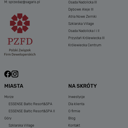
M:
sprzedaz@sagaris.pl
Osada Nadolicka III
Dębowe Aleje III
Atria Nowe Żerniki
Szklarska Village
Osada Nadolicka I i II
Przystań Królewiecka III
Królewiecka Centrum
MIASTA
NA SKRÓTY
Morze
Inwestycje
ESSENSE Baltic Resort&SPA
Dla klienta
ESSENSE Baltic Resort&SPA II
O firmie
Góry
Blog
Szklarska Village
Kontakt