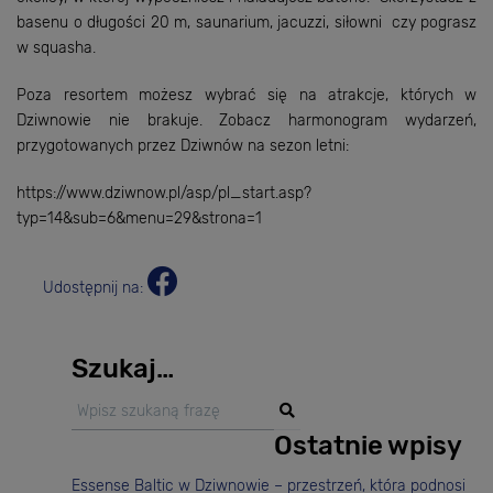
basenu o długości 20 m, saunarium, jacuzzi, siłowni czy pograsz
w squasha.
Poza resortem możesz wybrać się na atrakcje, których w
Dziwnowie nie brakuje. Zobacz harmonogram wydarzeń,
przygotowanych przez Dziwnów na sezon letni:
https://www.dziwnow.pl/asp/pl_start.asp?
typ=14&sub=6&menu=29&strona=1
Udostępnij na:
Szukaj…
Ostatnie wpisy
Essense Baltic w Dziwnowie – przestrzeń, która podnosi