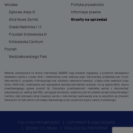
Wrocław
Polityka prywatności
Dębowe Aleje III
Informacje prawne
Atria Nowe Żerniki
Grunty na sprzedaż
Osada Nadolicka I i II
Przystań Królewiecka III
Królewiecka Centrum
Poznań
Niedziałkowskiego Park
Materiały zamieszczone na stronie internetowej SAGARIS mają charakter poglądowy, a przedmiot zobowiązania
dewelopera wynika z umowy stron i zatwierdzonej przez właściwy organ dokumentacji projektowej oraz innych
dokumentów tj. prospektu informacyjnego oraz standardu wykonania inwestycji, a także umów zawartych przez
strony. Roślinność, umeblowanie oraz wyposażenie stanowią tylko element aranżacji, nie są częścią oferty, wzorca
przedstawiającego gotowy produkt itp. Kolorystyka przedstawionych materiałów wynika z dokumentacji
wykonawczej (np. według skali RAL), zaś wygląd wizualizacji uzależniony jest od ustawień sprzętu komputerowego i
monitora, stąd planowany obraz inwestycji wynika z dokumentacji wykonawczej wraz ze wszystkimi jej zmianami
dokonanymi do daty odbioru końcowego realizowanego przez uprawnione organy nadzoru budowlanego.
POLITYKA PRYWATNOŚCI
COPYRIGHT © 2026 SAGARIS
DESIGN:
CTL MEDIA
REALIZACJA:
PROFORMAT