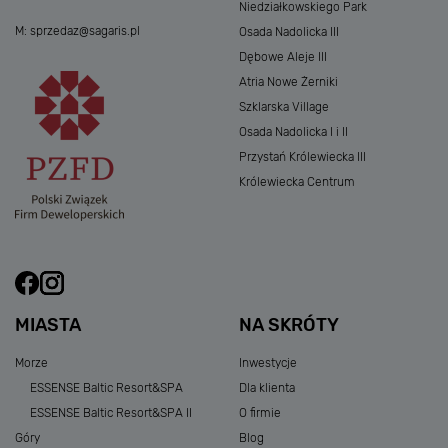
Niedziałkowskiego Park
M:
sprzedaz@sagaris.pl
Osada Nadolicka III
Dębowe Aleje III
Atria Nowe Żerniki
Szklarska Village
Osada Nadolicka I i II
Przystań Królewiecka III
Królewiecka Centrum
MIASTA
NA SKRÓTY
Morze
Inwestycje
ESSENSE Baltic Resort&SPA
Dla klienta
ESSENSE Baltic Resort&SPA II
O firmie
Góry
Blog