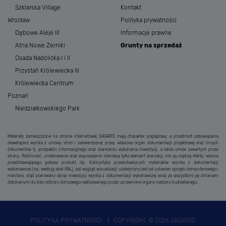
Szklarska Village
Kontakt
Wrocław
Polityka prywatności
Dębowe Aleje III
Informacje prawne
Atria Nowe Żerniki
Grunty na sprzedaż
Osada Nadolicka I i II
Przystań Królewiecka III
Królewiecka Centrum
Poznań
Niedziałkowskiego Park
Materiały zamieszczone na stronie internetowej SAGARIS mają charakter poglądowy, a przedmiot zobowiązania
dewelopera wynika z umowy stron i zatwierdzonej przez właściwy organ dokumentacji projektowej oraz innych
dokumentów tj. prospektu informacyjnego oraz standardu wykonania inwestycji, a także umów zawartych przez
strony. Roślinność, umeblowanie oraz wyposażenie stanowią tylko element aranżacji, nie są częścią oferty, wzorca
przedstawiającego gotowy produkt itp. Kolorystyka przedstawionych materiałów wynika z dokumentacji
wykonawczej (np. według skali RAL), zaś wygląd wizualizacji uzależniony jest od ustawień sprzętu komputerowego i
monitora, stąd planowany obraz inwestycji wynika z dokumentacji wykonawczej wraz ze wszystkimi jej zmianami
dokonanymi do daty odbioru końcowego realizowanego przez uprawnione organy nadzoru budowlanego.
POLITYKA PRYWATNOŚCI
COPYRIGHT © 2026 SAGARIS