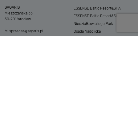
SAGARIS
ESSENSE Baltic Resort&SPA
Mieszczańska 33
ESSENSE Baltic Resort&SPA II
50-201 Wrocław
Niedziałkowskiego Park
M:
sprzedaz@sagaris.pl
Osada Nadolicka III
Dębowe Aleje III
Atria Nowe Żerniki
Szklarska Village
Osada Nadolicka I i II
Przystań Królewiecka III
Królewiecka Centrum
MIASTA
NA SKRÓTY
Morze
Inwestycje
ESSENSE Baltic Resort&SPA
Dla klienta
ESSENSE Baltic Resort&SPA II
O firmie
Góry
Blog